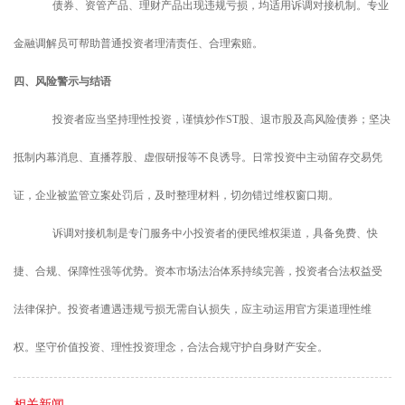
债券、资管产品、理财产品出现违规亏损，均适用诉调对接机制。专业
金融调解员可帮助普通投资者理清责任、合理索赔。
四、
风险警示与结语
投资者应当坚持理性投资，谨慎炒作
ST股、退市股及高风险债券；坚决
抵制内幕消息、直播荐股、虚假研报等不良诱导。日常投资中主动留存交易凭
证，企业被监管立案处罚后，及时整理材料，切勿错过维权窗口期。
诉调对接机制是专门服务中小投资者的便民维权渠道，具备免费、快
捷、合规、保障性强等优势。资本市场法治体系持续完善，投资者合法权益受
法律保护。投资者遭遇违规亏损无需自认损失，应主动运用官方渠道理性维
权。坚守价值投资、理性投资理念，合法合规守护自身财产安全。
相关新闻