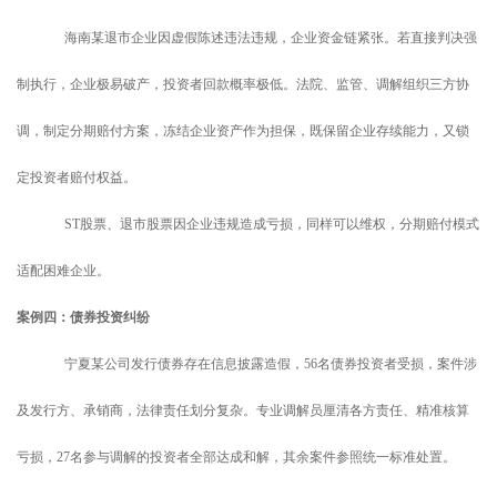
海南某退市企业因虚假陈述违法违规，企业资金链紧张。若直接判决强
制执行，企业极易破产，投资者回款概率极低。法院、监管、调解组织三方协
调，制定分期赔付方案，冻结企业资产作为担保，既保留企业存续能力，又锁
定投资者赔付权益。
ST股票、退市股票因企业违规造成亏损，同样可以维权，分期赔付模式
适配困难企业。
案例四：债券投资纠纷
宁夏某公司发行债券存在信息披露造假，
56名债券投资者受损，案件涉
及发行方、承销商，法律责任划分复杂。专业调解员厘清各方责任、精准核算
亏损，27名参与调解的投资者全部达成和解，其余案件参照统一标准处置。