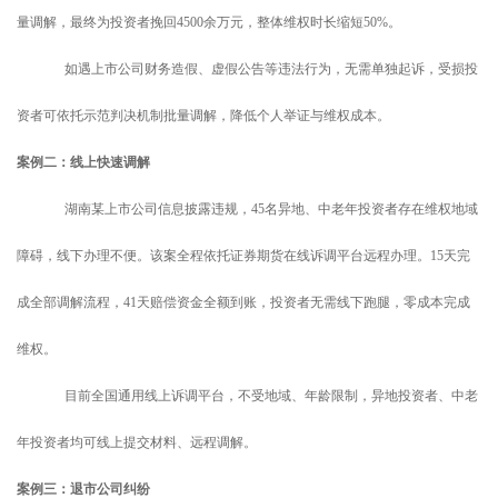
量调解，最终为投资者挽回
4500余万元
，整体维权时长缩短
50%。
如遇上市公司财务造假、虚假公告等违法行为，无需单独起诉，受损投
资者可依托示范判决机制批量调解，降低个人举证与维权成本。
案例二：线上快速调解
湖南某上市公司信息披露违规，
45名异地、中老年投资者存在维权地域
障碍，线下办理不便。该案全程依托证券期货在线诉调平台远程办理。15天完
成全部调解流程，
41天赔偿资金全额到账，投资者无需线下跑腿，零成本完成
维权。
目前全国通用线上诉调平台，不受地域、年龄限制，异地投资者、中老
年投资者均可线上提交材料、远程调解。
案例三：退市公司纠纷