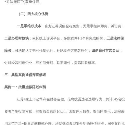
+司法兜底”
的双重保障。
（二）四大核心优势
一是
零维权成本
：官方证券调解全程免费，无需承担律师费、诉讼费；
二是
办理时效快
：依托线上诉调平台，多数案件
1-2个月完成赔付；
三是
法律保
障强
：司法确认文书可强制执行，杜绝责任方拖欠赔付；
四是
赔付方式灵活
：
针对经营困难企业，可协商分期、延期赔付，提高回款概率。
三、典型案例通俗深度解读
案例一：批量虚假陈述纠纷
江苏
4家上市公司存在财务造假、信息披露违法违规行为，共计645名投
资者产生投资亏损，涉案总金额超1亿元。因案件人数多、案情同质化，法院采
用示范判决+批量调解模式办理。法院选取典型案件明确赔偿标准，同类案件批