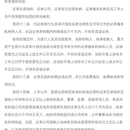
投资者的信息。
证券交易场所、证券公司、证券登记结算机构、证券服务机构及其工作人
员不得泄露所知悉的商业秘密。
第四十二条 为证券发行出具审计报告或者法律意见书等文件的证券服务
机构和人员，在该证券承销期内和期满后六个月内，不得买卖该证券。
除前款规定外，为发行人及其控股股东、实际控制人，或者收购人、重大
资产交易方出具审计报告或者法律意见书等文件的证券服务机构和人员，自接
受委托之日起至上述文件公开后五日内，不得买卖该证券。实际开展上述有关
工作之日早于接受委托之日的，自实际开展上述有关工作之日起至上述文件公
开后五日内，不得买卖该证券。
第四十三条 证券交易的收费必须合理，并公开收费项目、收费标准和管
理办法。
第四十四条 上市公司、股票在国务院批准的其他全国性证券交易场所交
易的公司持有百分之五以上股份的股东、董事、监事、高级管理人员，将其持
有的该公司的股票或者其他具有股权性质的证券在买入后六个月内卖出，或者
在卖出后六个月内又买入，由此所得收益归该公司所有，公司董事会应当收回
其所得收益。但是，证券公司因购入包销售后剩余股票而持有百分之五以上股
份，以及有国务院证券监督管理机构规定的其他情形的除外。