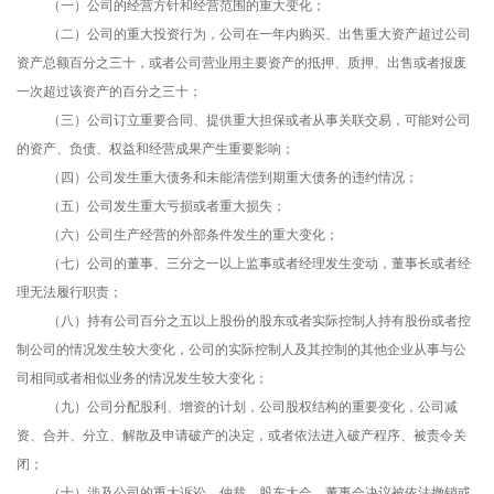
（一）公司的经营方针和经营范围的重大变化；
（二）公司的重大投资行为，公司在一年内购买、出售重大资产超过公司
资产总额百分之三十，或者公司营业用主要资产的抵押、质押、出售或者报废
一次超过该资产的百分之三十；
（三）公司订立重要合同、提供重大担保或者从事关联交易，可能对公司
的资产、负债、权益和经营成果产生重要影响；
（四）公司发生重大债务和未能清偿到期重大债务的违约情况；
（五）公司发生重大亏损或者重大损失；
（六）公司生产经营的外部条件发生的重大变化；
（七）公司的董事、三分之一以上监事或者经理发生变动，董事长或者经
理无法履行职责；
（八）持有公司百分之五以上股份的股东或者实际控制人持有股份或者控
制公司的情况发生较大变化，公司的实际控制人及其控制的其他企业从事与公
司相同或者相似业务的情况发生较大变化；
（九）公司分配股利、增资的计划，公司股权结构的重要变化，公司减
资、合并、分立、解散及申请破产的决定，或者依法进入破产程序、被责令关
闭；
（十）涉及公司的重大诉讼、仲裁，股东大会、董事会决议被依法撤销或