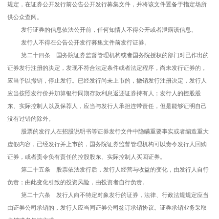
规定，在证券公开发行前公告公开发行募集文件，并将该文件置备于指定场所
供公众查阅。
发行证券的信息依法公开前，任何知情人不得公开或者泄露该信息。
发行人不得在公告公开发行募集文件前发行证券。
第二十四条 国务院证券监督管理机构或者国务院授权的部门对已作出的
证券发行注册的决定，发现不符合法定条件或者法定程序，尚未发行证券的，
应当予以撤销，停止发行。已经发行尚未上市的，撤销发行注册决定，发行人
应当按照发行价并加算银行同期存款利息返还证券持有人；发行人的控股股
东、实际控制人以及保荐人，应当与发行人承担连带责任，但是能够证明自己
没有过错的除外。
股票的发行人在招股说明书等证券发行文件中隐瞒重要事实或者编造重大
虚假内容，已经发行并上市的，国务院证券监督管理机构可以责令发行人回购
证券，或者责令负有责任的控股股东、实际控制人买回证券。
第二十五条 股票依法发行后，发行人经营与收益的变化，由发行人自行
负责；由此变化引致的投资风险，由投资者自行负责。
第二十六条 发行人向不特定对象发行的证券，法律、行政法规规定应当
由证券公司承销的，发行人应当同证券公司签订承销协议。证券承销业务采取