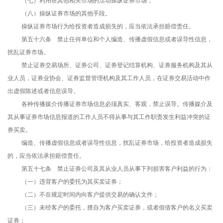
（七）利用在其他相关市场的活动操纵证券市场；
（八）操纵证券市场的其他手段。
操纵证券市场行为给投资者造成损失的，应当依法承担赔偿责任。
第五十六条 禁止任何单位和个人编造、传播虚假信息或者误导性信息，
扰乱证券市场。
禁止证券交易场所、证券公司、证券登记结算机构、证券服务机构及其从
业人员，证券业协会、证券监督管理机构及其工作人员，在证券交易活动中作
出虚假陈述或者信息误导。
各种传播媒介传播证券市场信息必须真实、客观，禁止误导。传播媒介及
其从事证券市场信息报道的工作人员不得从事与其工作职责发生利益冲突的证
券买卖。
编造、传播虚假信息或者误导性信息，扰乱证券市场，给投资者造成损失
的，应当依法承担赔偿责任。
第五十七条 禁止证券公司及其从业人员从事下列损害客户利益的行为：
（一）违背客户的委托为其买卖证券；
（二）不在规定时间内向客户提供交易的确认文件；
（三）未经客户的委托，擅自为客户买卖证券，或者假借客户的名义买卖
证券；