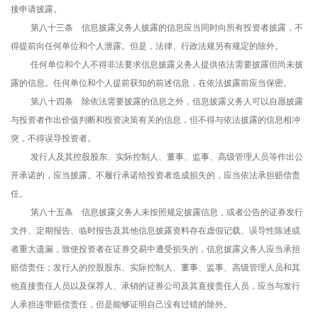
接申请披露。
第八十三条 信息披露义务人披露的信息应当同时向所有投资者披露，不
得提前向任何单位和个人泄露。但是，法律、行政法规另有规定的除外。
任何单位和个人不得非法要求信息披露义务人提供依法需要披露但尚未披
露的信息。任何单位和个人提前获知的前述信息，在依法披露前应当保密。
第八十四条 除依法需要披露的信息之外，信息披露义务人可以自愿披露
与投资者作出价值判断和投资决策有关的信息，但不得与依法披露的信息相冲
突，不得误导投资者。
发行人及其控股股东、实际控制人、董事、监事、高级管理人员等作出公
开承诺的，应当披露。不履行承诺给投资者造成损失的，应当依法承担赔偿责
任。
第八十五条 信息披露义务人未按照规定披露信息，或者公告的证券发行
文件、定期报告、临时报告及其他信息披露资料存在虚假记载、误导性陈述或
者重大遗漏，致使投资者在证券交易中遭受损失的，信息披露义务人应当承担
赔偿责任；发行人的控股股东、实际控制人、董事、监事、高级管理人员和其
他直接责任人员以及保荐人、承销的证券公司及其直接责任人员，应当与发行
人承担连带赔偿责任，但是能够证明自己没有过错的除外。