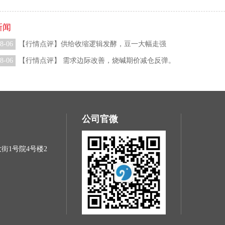
新闻
8-06
【行情点评】供给收缩逻辑发酵，豆一大幅走强
8-06
【行情点评】 需求边际改善，烧碱期价减仓反弹。
公司官微
街1号院4号楼2