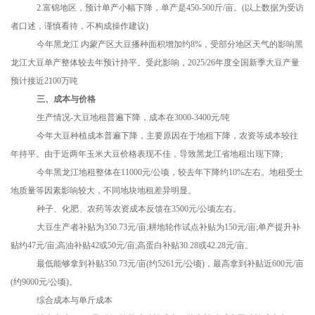
2.富锦地区，预计单产小幅下降，单产是450-500斤/亩。(以上数据为受访
者口述，谨慎看待，不构成操作建议)
今年黑龙江
内蒙产区大豆播种面积增加约
8%，受部分地区天气的影响黑
龙江大豆单产整体较去年预计持平。受此影响，2025/26年度全国新季大豆产量
预计接近2100万吨
三、成本与价格
生产情况
-大豆地租普遍下降，成本在3000-3400元/吨
今年大豆种植成本普遍下降，主要原因在于地租下降，农资等成本较往
年持平。由于近两年玉米大豆价格表现不佳，导致黑龙江省地租出现下降
;
今年黑龙江地租整体在
11000元/公顷，较去年下降约10%左右。地租受土
地质量等因素影响较大，不同地块地租差异明显。
种子、化肥、农药等农资成本反馈在
3500元/公顷左右。
大豆生产者补贴为
350.73元/亩;耕地轮作试点补贴为150元/亩;单产提升补
贴约47元/亩;高油补贴42或50元/亩;高蛋白补贴30.28或42.28元/亩。
最低能够拿到补贴
350.73元/亩(约5261元/公顷)，最高拿到补贴近600元/亩
(约9000元/公顷)。
综合成本与单斤成本