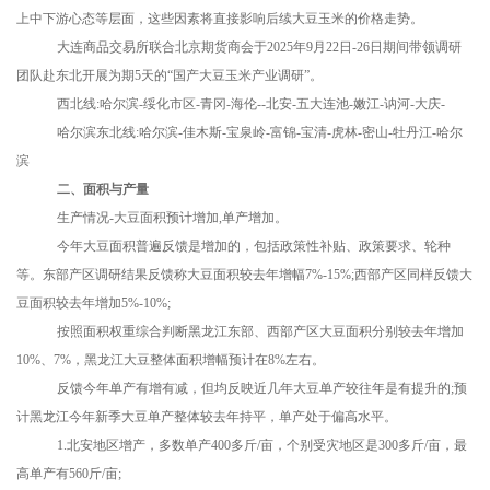
上中下游心态等层面，这些因素将直接影响后续大豆玉米的价格走势。
大连商品交易所联合北京期货商会于
2025年9月22日-26日期间带领调研
团队赴东北开展为期5天的“国产大豆玉米产业调研”。
西北线
:哈尔滨-绥化市区-青冈-海伦--北安-五大连池-嫩江-讷河-大庆-
哈尔滨东北线
:哈尔滨-佳木斯-宝泉岭-富锦-宝清-虎林-密山-牡丹江-哈尔
滨
二、面积与产量
生产情况
-大豆面积预计增加,单产增加。
今年大豆面积普遍反馈是增加的，包括政策性补贴、政策要求、轮种
等。东部产区调研结果反馈称大豆面积较去年增幅
7%-15%;西部产区同样反馈大
豆面积较去年增加5%-10%;
按照面积权重综合判断黑龙江东部、西部产区大豆面积分别较去年增加
10%、7%，黑龙江大豆整体面积增幅预计在8%左右。
反馈今年单产有增有减，但均反映近几年大豆单产较往年是有提升的
;预
计黑龙江今年新季大豆单产整体较去年持平，单产处于偏高水平。
1.北安地区增产，多数单产400多斤/亩，个别受灾地区是300多斤/亩，最
高单产有560斤/亩;