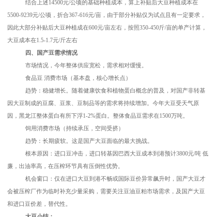
结合上述
14500元/公顷的基础种植成本，算上补贴后大豆种植成本在
5500-9239元/公顷，折合367-616元/亩，由于部分补贴仅为试点且有一定要求，
因此大部分补贴后大豆种植成在600元/亩左右，按照350-450斤/亩的单产计算，
大豆成本在1.5-1.7元/斤左右
四、国产豆需求
情况
市场情况，今年整体供应宽松，需求相对缓慢。
食品豆
消费市场（基本盘，核心增长点）
趋势：稳健增长。随着健康饮食和植物蛋白概念的普及，对国产非转基
因大豆制成的豆腐、豆浆、豆制品等的需求将持续增加。今年大豆受天气原
因，黑龙江整体蛋白有所下浮
1-2%蛋白。整体食品豆需求在1500万吨。
饲用消费市场（持续承压，空间受挤）
趋势：长期疲软。这是国产大豆面临的最大挑战。
根本原因：进口豆冲击，进口转基因巴西大豆成本到港预计
3800元/吨 低
廉，出油率高，在压榨环节具有压倒性优势。
机会窗口：仅在进口大豆到港不畅或国际豆价异常飙升时，国产大豆才
会被压榨厂作为临时补充少量采购，需要关注豆油豆粕市场需求，及国产大豆
和进口豆价差，替代性。
大豆小结：