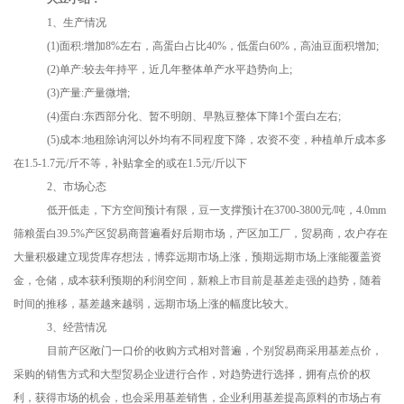
1、生产情况
(1)面积:增加8%左右，高蛋白占比40%，低蛋白60%，高油豆面积增加;
(2)单产:较去年持平，近几年整体单产水平趋势向上;
(3)产量:产量微增;
(4)蛋白:东西部分化、暂不明朗、早熟豆整体下降1个蛋白左右;
(5)成本:地租除讷河以外均有不同程度下降，农资不变，种植单斤成本多
在1.5-1.7元/斤不等，补贴拿全的或在1.5元/斤以下
2、市场心态
低开低走，下方空间预计有限，豆一支撑预计在
3700-
3800
元
/吨，
4.0mm
筛粮蛋白39.5%产区贸易商普遍看好后期市场，产区加工厂，贸易商，农户存在
大量积极建立现货库存想法，博弈远期市场上涨，预期远期市场上涨能覆盖资
金，仓储，成本获利预期的利润空间，新粮上市目前是基差走强的趋势，随着
时间的推移，基差越来越弱，远期市场上涨的幅度比较大。
3
、
经营情况
目前产区敞门一口价的收购方式相对普遍，个别贸易商采用基差点价，
采购的销售方式和大型贸易企业进行合作，对趋势进行选择，拥有点价的权
利，获得市场的机会，也会采用基差销售，企业利用基差提高原料的市场占有