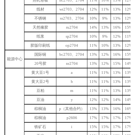
热轧卷板
hc2703、2704
11%
10%
13%
12%
线材
wr2703、2704
12%
11%
13%
12%
不锈钢
ss2703、2704
10%
9%
13%
12%
天然橡胶
ru2704
14%
13%
16%
15%
纸浆
sp2704
10%
9%
12%
11%
胶版印刷纸
op2704
11%
10%
13%
12%
国际铜
bc2703、2704
13%
12%
16%
15%
能源中心
20号胶
nr2704
13%
12%
15%
14%
黄大豆
1号
a
11%
11%
13%
13%
黄大豆
2号
b
11%
11%
13%
13%
豆粕
m
11%
11%
13%
13%
豆油
y
12%
12%
14%
14%
棕榈油
p（其他合约）
13%
13%
16%
16%
棕榈油
p2606
17%
17%
17%
17%
铁矿石
i
15%
15%
17%
17%