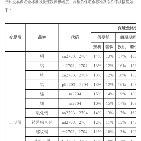
品种交易保证金标准以及涨跌停板幅度，调整后保证金标准及涨跌停板幅度如
下：
保证金比例
交易所
品种
代码
假期前
假期期间
投机
套保
投机
套保
铜
cu2703、2704
14%
13%
17%
16%
铝
al2703、2704
13%
12%
16%
15%
锌
zn2703、2704
13%
12%
16%
15%
铅
pb2703、2704
13%
12%
16%
15%
镍
ni2704
15%
14%
19%
18%
锡
sn2704
16%
15%
17%
16%
氧化铝
ao2703、2704
14%
13%
17%
16%
上期所
铸造铝合金
ad2703、2704
12%
11%
15%
14%
螺纹钢
rb2703、2704
11%
10%
13%
12%