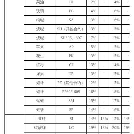
菜油
OI
12%
-
14%
-
玻璃
FG
14%
-
16%
-
纯碱
SA
13%
-
16%
-
烧碱
SH（其他合约）
13%
-
15%
-
烧碱
SH606、607
17%
-
17%
-
苹果
AP
15%
-
15%
-
花生
PK
13%
-
15%
-
红枣
CJ
13%
-
14%
-
尿素
UR
13%
-
15%
-
短纤
PF（其他合约）
12%
-
15%
-
短纤
PF606-609
18%
-
18%
-
锰硅
SM
15%
-
17%
-
硅铁
SF
14%
-
16%
-
工业硅
SI
14%
13%
15%
14%
碳酸锂
LC
19%
18%
20%
19%