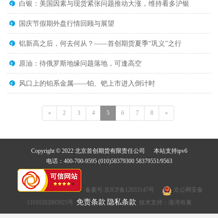
白银：美国因素与现货紧张问题推动大涨，维持看多沪银
国庆节假期外盘行情回顾与展望
铝新高之后，何去何从？——首创期货夏季“巩义”之行
原油：待俄罗斯地缘问题落地，可逢高空
风口上的铂系金属——铂、钯上市进入倒计时
«
2
3
4
5
6
7
8
»
Copyright © 2022 北京首创期货有限责任公司 本站支持ipv6
电话：400-700-9595 (010)58379300 58379551/9563
备案号:京ICP备12033147号
京公网安备
免责条款
隐私条款
11010202005925号
技术支持：港湾有巢