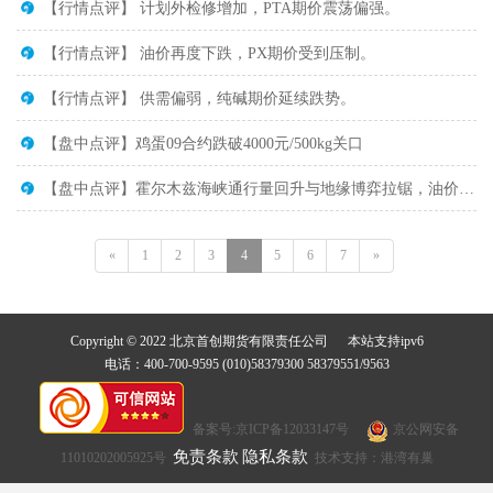
【行情点评】 计划外检修增加，PTA期价震荡偏强。
【行情点评】 油价再度下跌，PX期价受到压制。
【行情点评】 供需偏弱，纯碱期价延续跌势。
【盘中点评】鸡蛋09合约跌破4000元/500kg关口
【盘中点评】霍尔木兹海峡通行量回升与地缘博弈拉锯，油价回落
«
1
2
3
4
5
6
7
»
Copyright © 2022 北京首创期货有限责任公司 本站支持ipv6
电话：400-700-9595 (010)58379300 58379551/9563
备案号:京ICP备12033147号
京公网安备
免责条款
隐私条款
11010202005925号
技术支持：港湾有巢