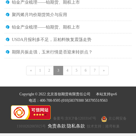
铂金产业梳理——铂期货、期权上市
聚丙烯月均价期货简介与应用
铂金产业梳理——铂期货、期权上市
USDA月报利多不足，豆粕料恢复震荡走势
期限共振走强，玉米行情是否迎来转折点？
«
1
2
3
4
5
6
7
»
Copyright © 2022 北京首创期货有限责任公司 本站支持ipv6
电话：400-700-9595 (010)58379300 58379551/9563
备案号:京ICP备12033147号
京公网安备
免责条款
隐私条款
11010202005925号
技术支持：港湾有巢